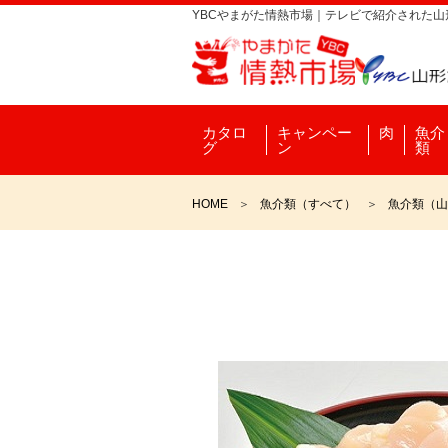
YBCやまがた情熱市場｜テレビで紹介された
カタロ
キャンペー
肉
魚介
グ
ン
類
HOME
魚介類（すべて）
魚介類（山