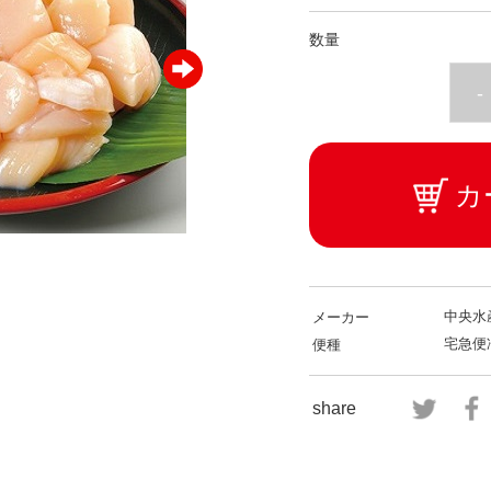
数量
-
カ
中央水
メーカー
宅急便
便種
share