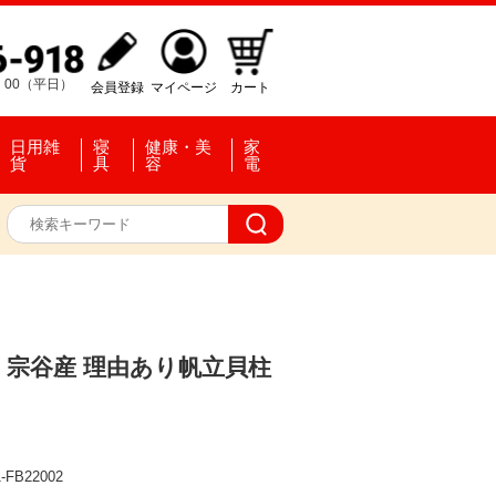
：00（平日）
会員登録
マイページ
カート
日用雑
寝
健康・美
家
貨
具
容
電
宗谷産 理由あり帆立貝柱
-FB22002