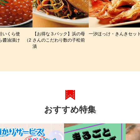
鮭いくら使
【お得な３パック】浜の母
一汐ほっけ・きんきセッ
ら醬油漬け （2
さんのこだわり数の子松前
漬
おすすめ特集