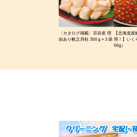
〈カタログ掲載〉宗谷産 理
【北海道産
由あり帆立貝柱 350ｇ×３袋
用！】いく
00g）