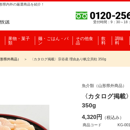
山形県内外の厳選商品を紹介！
受付時間：9：30～18
果物・菓子
麺・ごはん・パ
その他食
飲
調味
類
ン
品
料
料
形県外商品）
〈カタログ掲載〉宗谷産 理由あり帆立貝柱 350g
魚介類（山形県外商品）
〈カタログ掲載〉
350g
4,320円
（税込み）
商品コード
KG-001