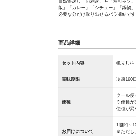
自然解凍し「お刺身」や「寿司ネタ」
飯」「カレー」「シチュー」「鍋物」
必要な分だけ取り出せるバラ凍結です
商品詳細
セット内容
帆立貝柱 
賞味期限
冷凍180
クール便
便種
※便種が
便種が異
1週間～
お届けについて
※ただし