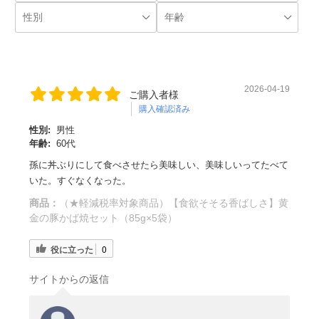
2026-04-19
ご購入者様
購入確認済み
性別:
男性
年齢:
60代
孫に丼ぶりにして食べさせたら美味しい、美味しいってたべて
いた。すぐなくなった。
商品：
（★軽減税率対象商品）【食欲そそる香ばしさ】黄
金の豚かば焼セット（85g×5袋）
役に立った
0
サイトからの返信