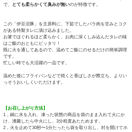
で、
とても柔らかくて臭みが無い
のが特徴です。
この「伊豆沼豚」を主原料に、下茹でしたバラ肉を甘みとコク
がある特製タレに漬け込みました。
お箸でほぐれるほど柔らかく、お肉に深くしみ込んだタレの味
はご飯のおともにピッタリ！
既に火を通してあるので、温めてご飯にのせるだけの簡単調理
です。
忙しい時でも大活躍の一品です。
温めた後にフライパンなどで焼くと香ばしさが際立ち、よりい
っそうおいしくいただけます。
【お召し上がり方法】
1，鍋に水を入れ、凍った状態の商品を袋のまま入れて火にか
け、沸騰したら中火にし、3分程度あたためます。
2，火を止めて30秒〜1分たったら袋を取り出し、封を開けてホ