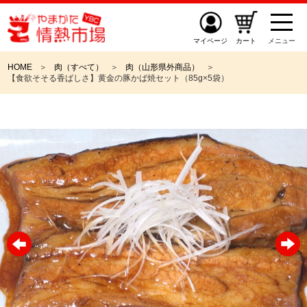
マイページ
カート
メニュー
HOME
肉（すべて）
肉（山形県外商品）
【食欲そそる香ばしさ】黄金の豚かば焼セット（85g×5袋）