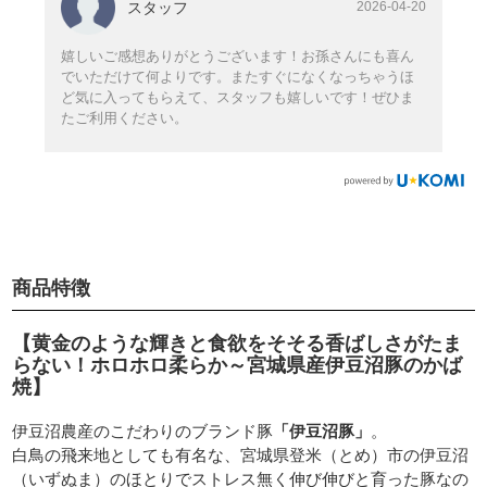
スタッフ
2026-04-20
嬉しいご感想ありがとうございます！お孫さんにも喜ん
でいただけて何よりです。またすぐになくなっちゃうほ
ど気に入ってもらえて、スタッフも嬉しいです！ぜひま
たご利用ください。
商品特徴
【黄金のような輝きと食欲をそそる香ばしさがたま
らない！ホロホロ柔らか～宮城県産伊豆沼豚のかば
焼】
伊豆沼農産のこだわりのブランド豚
「伊豆沼豚」
。
白鳥の飛来地としても有名な、宮城県登米（とめ）市の伊豆沼
（いずぬま）のほとりでストレス無く伸び伸びと育った豚なの