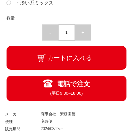
・淡い系ミックス
数量
-
+
カートに入れる
電話で注文
(平日9:30~18:00)
有限会社 安彦園芸
メーカー
宅急便
便種
2024/03/25～
販売期間