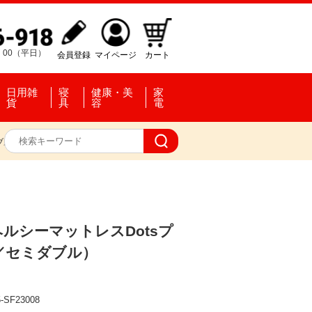
：00（平日）
会員登録
マイページ
カート
日用雑
寝
健康・美
家
貨
具
容
電
ブル）
ルシーマットレスDotsプ
／セミダブル）
-SF23008