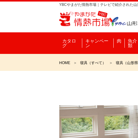
YBCやまがた情熱市場｜テレビで紹介された
カタロ
キャンペー
肉
魚介
グ
ン
類
HOME
寝具（すべて）
寝具（山形県