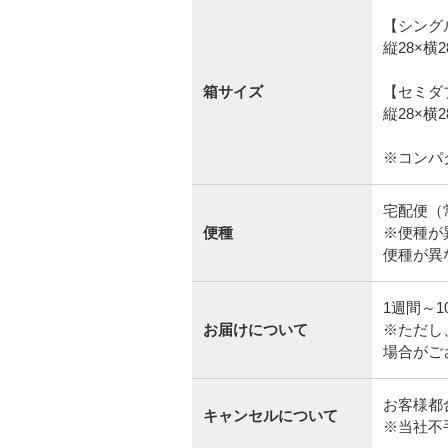
【シング
縦28×横2
箱サイズ
【セミダ
縦28×横2
※コンパ
宅配便（
便種
※便種が
便種が異
1週間～
お届けについて
※ただし
場合がご
お客様都
キャンセルについて
※当社不