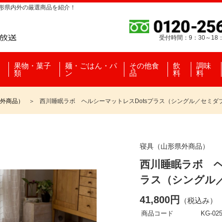
山形県内外の厳選商品を紹介！
受付時間：9：30～18
果物・菓子
麺・ごはん・パ
その他食
飲
調味
類
ン
品
料
料
外商品）
西川睡眠ラボ ヘルシーマットレスDotsプラス（シングル／セミダ
寝具（山形県外商品）
西川睡眠ラボ ヘ
ラス（シングル
41,800円
（税込み）
商品コード
KG-025