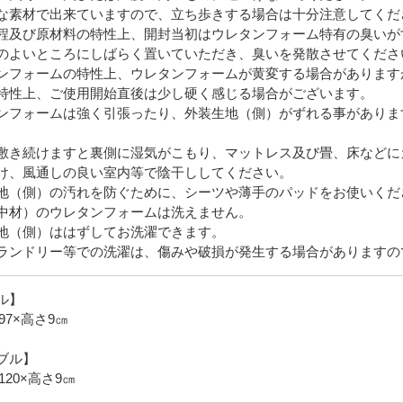
な素材で出来ていますので、立ち歩きする場合は十分注意してくだ
程及び原材料の特性上、開封当初はウレタンフォーム特有の臭いが
のよいところにしばらく置いていただき、臭いを発散させてくださ
ンフォームの特性上、ウレタンフォームが黄変する場合があります
特性上、ご使用開始直後は少し硬く感じる場合がございます。
ンフォームは強く引張ったり、外装生地（側）がずれる事がありま
敷き続けますと裏側に湿気がこもり、マットレス及び畳、床などに
け、風通しの良い室内等で陰干ししてください。
地（側）の汚れを防ぐために、シーツや薄手のパッドをお使いくだ
中材）のウレタンフォームは洗えません。
地（側）ははずしてお洗濯できます。
ランドリー等での洗濯は、傷みや破損が発生する場合がありますの
ル】
97×高さ9㎝
ブル】
120×高さ9㎝