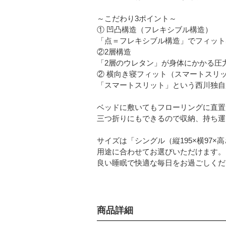
～こだわり3ポイント～
① 凹凸構造（フレキシブル構造）
「点＝フレキシブル構造」でフィット
②2層構造
「2層のウレタン」が身体にかかる圧
② 横向き寝フィット（スマートスリ
「スマートスリット」という西川独自
ベッドに敷いてもフローリングに直置
三つ折りにもできるので収納、持ち運
サイズは「シングル（縦195×横97×
用途に合わせてお選びいただけます。
良い睡眠で快適な毎日をお過ごしくだ
商品詳細