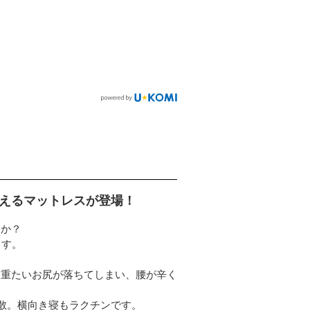
えるマットレスが登場！
すか？
ます。
と重たいお尻が落ちてしまい、腰が辛く
分散。横向き寝もラクチンです。