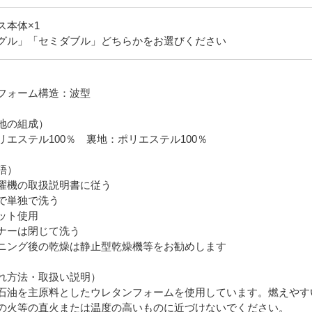
ス本体×1
グル」「セミダブル」どちらかをお選びください
フォーム構造：波型
地の組成）
リエステル100％ 裏地：ポリエステル100％
語）
濯機の取扱説明書に従う
で単独で洗う
ット使用
ナーは閉じて洗う
ニング後の乾燥は静止型乾燥機等をお勧めします
れ方法・取扱い説明）
石油を主原料としたウレタンフォームを使用しています。燃えやす
の火等の直火または温度の高いものに近づけないでください。