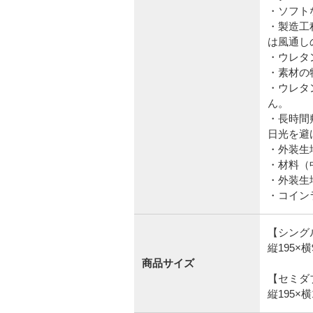
・ソフト
・製造工
は風通し
・ウレタ
・素材の
・ウレタ
ん。
・長時間
日光を避
・外装生
・材料（
・外装生
・コイン
【シング
縦195×横
商品サイズ
【セミダ
縦195×横