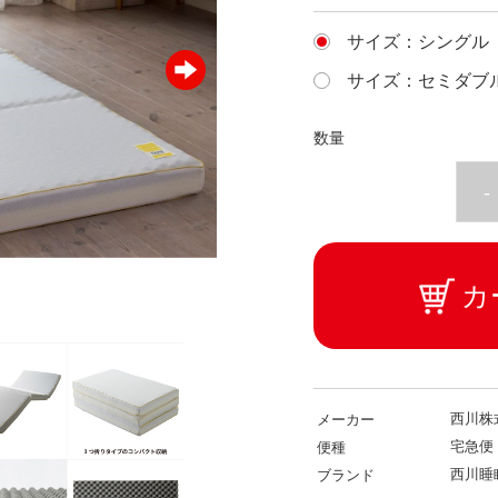
サイズ：シングル
サイズ：セミダブ
数量
-
カ
西川株
メーカー
宅急便
便種
西川睡
ブランド