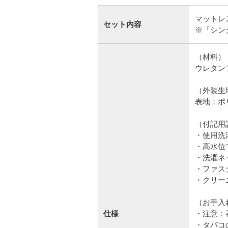
マットレ
セット内容
※「シン
（材料）
ウレタン
（外装生
表地：ポ
（付記用
・使用洗
・高水位
・洗濯ネ
・ファス
・クリー
（お手入
仕様
・注意：
・タバコ