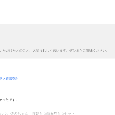
いただけたとのこと、大変うれしく思います。ぜひまたご賞味ください。
購入確認済み
かったです。
もつ。佐のちゃん 特製もつ鍋＆酢もつセット