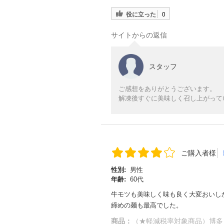
役に立った
0
サイトからの返信
スタッフ
ご感想をありがとうございます。
解凍後すぐに美味しく召し上がって
ご購入者様
性別:
男性
年齢:
60代
牛モツも美味しく味も良く大変おいし
締めの麺も最高でした。
商品：
（★軽減税率対象商品）博多