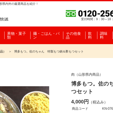
山形県内外の厳選商品を紹介！
受付時間：9：30～18
果物・菓子
麺・ごはん・パ
その他食
飲
調味
類
ン
品
料
料
品）
博多もつ。佐のちゃん 特製もつ鍋＆酢もつセット
肉（山形県内商品）
博多もつ。佐の
つセット
4,000円
（税込み）
商品コード
KN-076