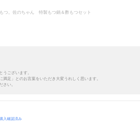
もつ。佐のちゃん 特製もつ鍋＆酢もつセット
とうございます。
に満足」とのお言葉をいただき大変うれしく思います。
ださい。
購入確認済み