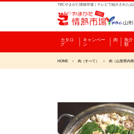
YBCやまがた情熱市場｜テレビで紹介された
カタロ
キャンペー
肉
魚介
グ
ン
類
HOME
肉（すべて）
肉（山形県内商