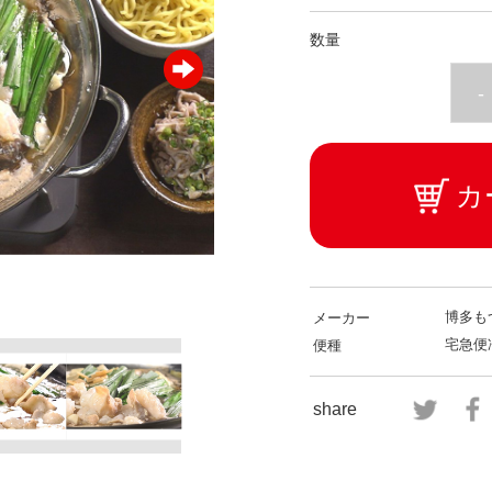
数量
-
カ
博多も
メーカー
宅急便
便種
share