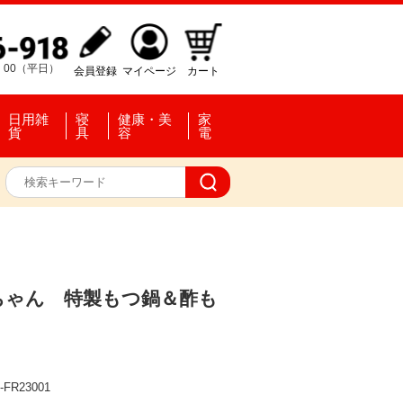
：00（平日）
会員登録
マイページ
カート
日用雑
寝
健康・美
家
貨
具
容
電
ちゃん 特製もつ鍋＆酢も
-FR23001