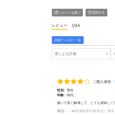
レビューを書く
質問する
レビュー
Q&A
詳細フィルター
ご購入者様
性別:
男性
年齢:
60代
届いて直ぐ解凍して、とても美味しく
商品：
（★軽減税率対象商品）博多